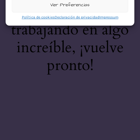
desastre! Estamos
Ver Preferencias
Política de cookies
Declaración de privacidad
Impressum
trabajando en algo
increíble, ¡vuelve
pronto!