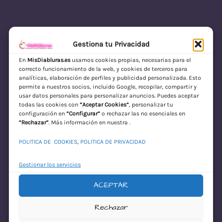
Gestiona tu Privacidad
En
MisDiabluras.es
usamos cookies propias, necesarias para el
correcto funcionamiento de la web, y cookies de terceros para
MisDiabluras | Sexshop Online con Envío
analíticas, elaboración de perfiles y publicidad personalizada. Esto
permite a nuestros socios, incluido Google, recopilar, compartir y
Discreto en España
usar datos personales para personalizar anuncios. Puedes aceptar
todas las cookies con
“Aceptar Cookies”
, personalizar tu
Acceder
configuración en
“Configurar”
o rechazar las no esenciales en
“Rechazar”
. Más información en nuestra .
POLITICA DE COOKIES
,
POLITICA DE PRIVACIDAD
Gestionar los servicios
ACEPTAR
¡Disculpa este
Rechazar