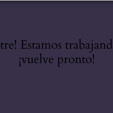
stre! Estamos trabajand
¡vuelve pronto!