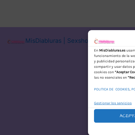
MisDiabluras | Sexshop Online con En
En
MisDiabluras.es
usamo
funcionamiento de la web
y publicidad personaliza
compartir y usar datos p
cookies con
“Aceptar Co
las no esenciales en
“Rec
POLITICA DE COOKIES
,
P
Gestionar los servicios
ACEPT