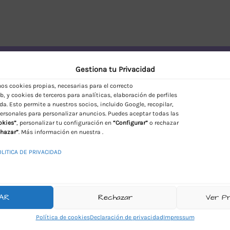
vío Discreto en España
Gestiona tu Privacidad
s cookies propias, necesarias para el correcto
, y cookies de terceros para analíticas, elaboración de perfiles
da. Esto permite a nuestros socios, incluido Google, recopilar,
ersonales para personalizar anuncios. Puedes aceptar todas las
okies”
, personalizar tu configuración en
“Configurar”
o rechazar
hazar”
. Más información en nuestra .
OLITICA DE PRIVACIDAD
AR
Rechazar
Ver P
Política de cookies
Declaración de privacidad
Impressum