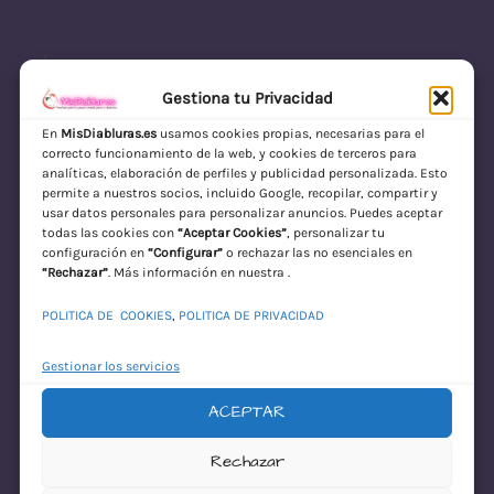
Gestiona tu Privacidad
En
MisDiabluras.es
usamos cookies propias, necesarias para el
correcto funcionamiento de la web, y cookies de terceros para
MisDiabluras | Sexshop Online con Envío
analíticas, elaboración de perfiles y publicidad personalizada. Esto
permite a nuestros socios, incluido Google, recopilar, compartir y
Discreto en España
usar datos personales para personalizar anuncios. Puedes aceptar
todas las cookies con
“Aceptar Cookies”
, personalizar tu
Acceder
configuración en
“Configurar”
o rechazar las no esenciales en
“Rechazar”
. Más información en nuestra .
POLITICA DE COOKIES
,
POLITICA DE PRIVACIDAD
Gestionar los servicios
ACEPTAR
¡Disculpa este
Rechazar