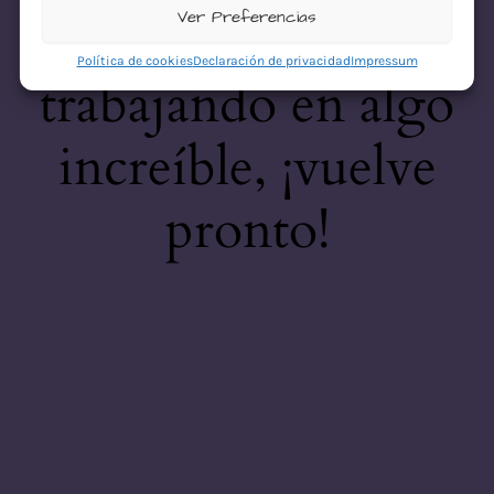
desastre! Estamos
Ver Preferencias
Política de cookies
Declaración de privacidad
Impressum
trabajando en algo
increíble, ¡vuelve
pronto!