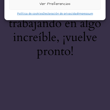
desastre! Estamos
Ver Preferencias
Política de cookies
Declaración de privacidad
Impressum
trabajando en algo
increíble, ¡vuelve
pronto!