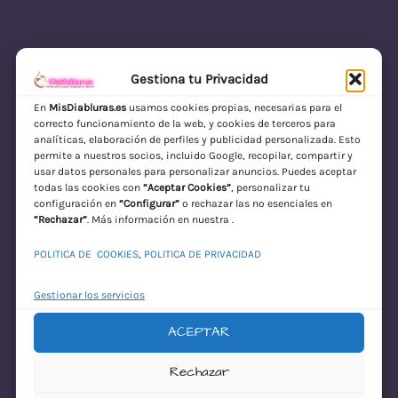
Gestiona tu Privacidad
En
MisDiabluras.es
usamos cookies propias, necesarias para el
correcto funcionamiento de la web, y cookies de terceros para
MisDiabluras | Sexshop Online con Envío
analíticas, elaboración de perfiles y publicidad personalizada. Esto
permite a nuestros socios, incluido Google, recopilar, compartir y
Discreto en España
usar datos personales para personalizar anuncios. Puedes aceptar
todas las cookies con
“Aceptar Cookies”
, personalizar tu
Acceder
configuración en
“Configurar”
o rechazar las no esenciales en
“Rechazar”
. Más información en nuestra .
POLITICA DE COOKIES
,
POLITICA DE PRIVACIDAD
Gestionar los servicios
ACEPTAR
¡Disculpa este
Rechazar