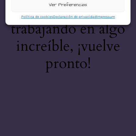
desastre! Estamos
Ver Preferencias
Política de cookies
Declaración de privacidad
Impressum
trabajando en algo
increíble, ¡vuelve
pronto!