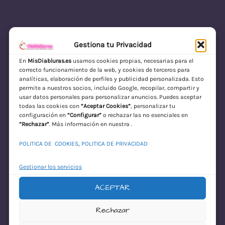
Gestiona tu Privacidad
En
MisDiabluras.es
usamos cookies propias, necesarias para el
correcto funcionamiento de la web, y cookies de terceros para
MisDiabluras | Sexshop Online con Envío
analíticas, elaboración de perfiles y publicidad personalizada. Esto
permite a nuestros socios, incluido Google, recopilar, compartir y
Discreto en España
usar datos personales para personalizar anuncios. Puedes aceptar
todas las cookies con
“Aceptar Cookies”
, personalizar tu
Acceder
configuración en
“Configurar”
o rechazar las no esenciales en
“Rechazar”
. Más información en nuestra .
POLITICA DE COOKIES
,
POLITICA DE PRIVACIDAD
Gestionar los servicios
ACEPTAR
¡Disculpa este
Rechazar