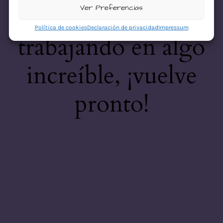
desastre! Estamos
Ver Preferencias
Política de cookies
Declaración de privacidad
Impressum
trabajando en algo
increíble, ¡vuelve
pronto!