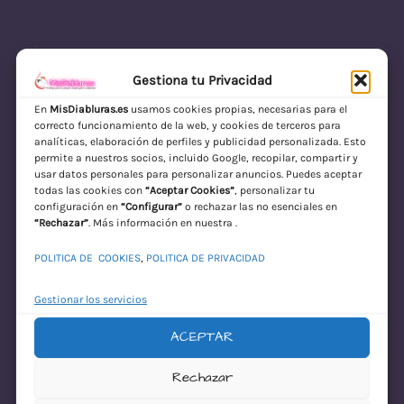
Gestiona tu Privacidad
En
MisDiabluras.es
usamos cookies propias, necesarias para el
correcto funcionamiento de la web, y cookies de terceros para
MisDiabluras | Sexshop Online con Envío
analíticas, elaboración de perfiles y publicidad personalizada. Esto
permite a nuestros socios, incluido Google, recopilar, compartir y
Discreto en España
usar datos personales para personalizar anuncios. Puedes aceptar
todas las cookies con
“Aceptar Cookies”
, personalizar tu
Acceder
configuración en
“Configurar”
o rechazar las no esenciales en
“Rechazar”
. Más información en nuestra .
POLITICA DE COOKIES
,
POLITICA DE PRIVACIDAD
Gestionar los servicios
ACEPTAR
¡Disculpa este
Rechazar