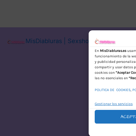
MisDiabluras | Sexshop Online con En
En
MisDiabluras.es
usamo
funcionamiento de la web
y publicidad personaliza
compartir y usar datos p
cookies con
“Aceptar Co
las no esenciales en
“Rec
POLITICA DE COOKIES
,
P
Gestionar los servicios
ACEPT