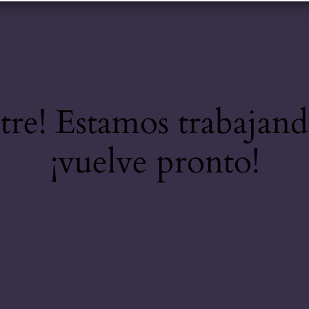
stre! Estamos trabajand
¡vuelve pronto!