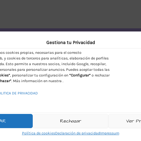
vío Discreto en España
Gestiona tu Privacidad
s cookies propias, necesarias para el correcto
, y cookies de terceros para analíticas, elaboración de perfiles
da. Esto permite a nuestros socios, incluido Google, recopilar,
ersonales para personalizar anuncios. Puedes aceptar todas las
okies”
, personalizar tu configuración en
“Configurar”
o rechazar
hazar”
. Más información en nuestra .
OLITICA DE PRIVACIDAD
AR
Rechazar
Ver P
Política de cookies
Declaración de privacidad
Impressum