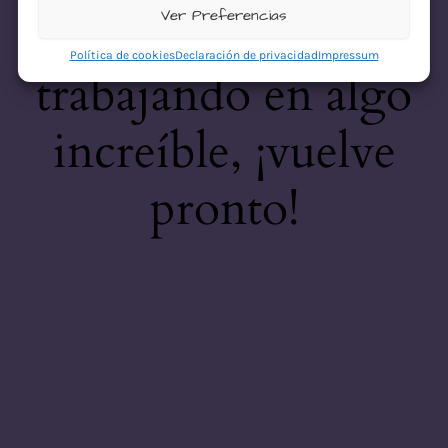
desastre! Estamos
Ver Preferencias
Política de cookies
Declaración de privacidad
Impressum
trabajando en algo
increíble, ¡vuelve
pronto!