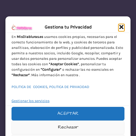
Gestiona tu Privacidad
En
MisDiabluras.es
usamos cookies propias, necesarias para el
correcto funcionamiento de la web, y cookies de terceros para
MisDiabluras | Sexshop Online con Envío
analíticas, elaboración de perfiles y publicidad personalizada. Esto
permite a nuestros socios, incluido Google, recopilar, compartir y
Discreto en España
usar datos personales para personalizar anuncios. Puedes aceptar
todas las cookies con
“Aceptar Cookies”
, personalizar tu
Acceder
configuración en
“Configurar”
o rechazar las no esenciales en
“Rechazar”
. Más información en nuestra .
POLITICA DE COOKIES
,
POLITICA DE PRIVACIDAD
Gestionar los servicios
ACEPTAR
¡Disculpa este
Rechazar