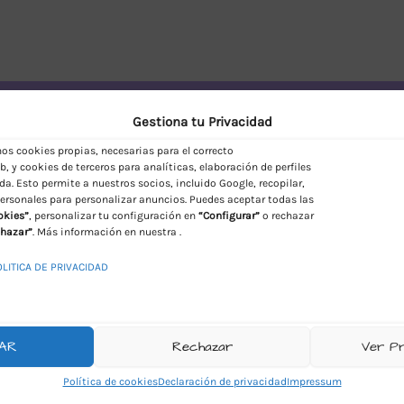
vío Discreto en España
Gestiona tu Privacidad
s cookies propias, necesarias para el correcto
, y cookies de terceros para analíticas, elaboración de perfiles
da. Esto permite a nuestros socios, incluido Google, recopilar,
ersonales para personalizar anuncios. Puedes aceptar todas las
okies”
, personalizar tu configuración en
“Configurar”
o rechazar
hazar”
. Más información en nuestra .
OLITICA DE PRIVACIDAD
AR
Rechazar
Ver P
Política de cookies
Declaración de privacidad
Impressum