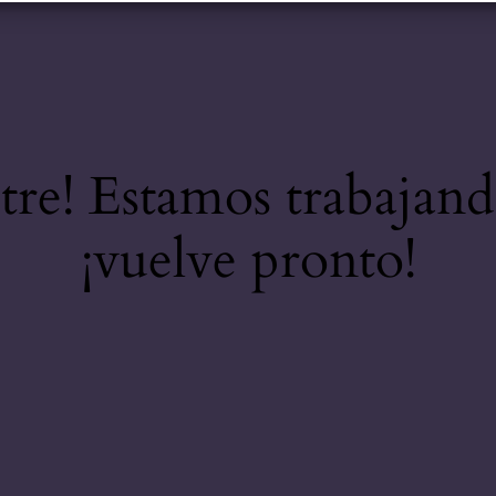
stre! Estamos trabajand
¡vuelve pronto!