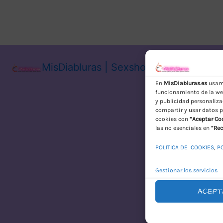
MisDiabluras | Sexshop Online con En
En
MisDiabluras.es
usamo
funcionamiento de la web
y publicidad personaliza
compartir y usar datos p
cookies con
“Aceptar Co
las no esenciales en
“Rec
POLITICA DE COOKIES
,
P
Gestionar los servicios
ACEPT