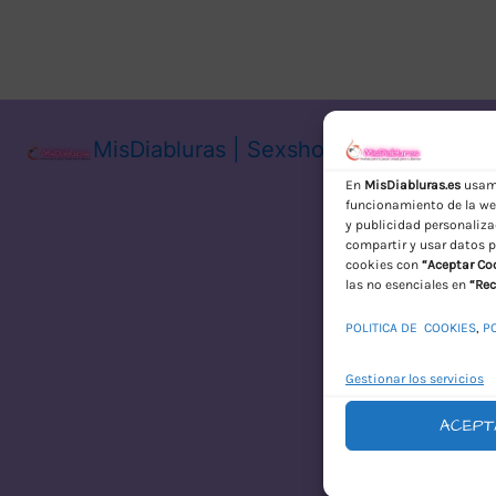
MisDiabluras | Sexshop Online con En
En
MisDiabluras.es
usamo
funcionamiento de la web
y publicidad personaliza
compartir y usar datos p
cookies con
“Aceptar Co
las no esenciales en
“Rec
POLITICA DE COOKIES
,
P
Gestionar los servicios
ACEPT