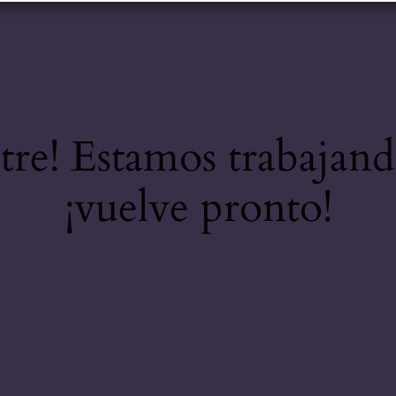
stre! Estamos trabajand
¡vuelve pronto!