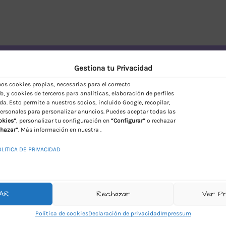
vío Discreto en España
Gestiona tu Privacidad
s cookies propias, necesarias para el correcto
, y cookies de terceros para analíticas, elaboración de perfiles
da. Esto permite a nuestros socios, incluido Google, recopilar,
ersonales para personalizar anuncios. Puedes aceptar todas las
okies”
, personalizar tu configuración en
“Configurar”
o rechazar
hazar”
. Más información en nuestra .
OLITICA DE PRIVACIDAD
AR
Rechazar
Ver P
Política de cookies
Declaración de privacidad
Impressum