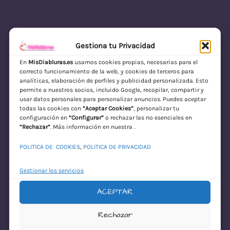
Gestiona tu Privacidad
En
MisDiabluras.es
usamos cookies propias, necesarias para el
correcto funcionamiento de la web, y cookies de terceros para
MisDiabluras | Sexshop Online con Envío
analíticas, elaboración de perfiles y publicidad personalizada. Esto
permite a nuestros socios, incluido Google, recopilar, compartir y
Discreto en España
usar datos personales para personalizar anuncios. Puedes aceptar
todas las cookies con
“Aceptar Cookies”
, personalizar tu
Acceder
configuración en
“Configurar”
o rechazar las no esenciales en
“Rechazar”
. Más información en nuestra .
POLITICA DE COOKIES
,
POLITICA DE PRIVACIDAD
Gestionar los servicios
ACEPTAR
¡Disculpa este
Rechazar