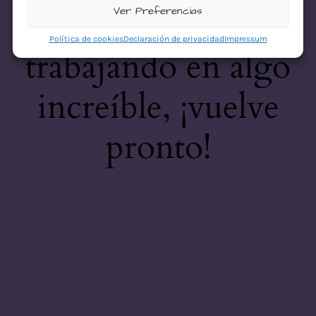
desastre! Estamos
Ver Preferencias
Política de cookies
Declaración de privacidad
Impressum
trabajando en algo
increíble, ¡vuelve
pronto!