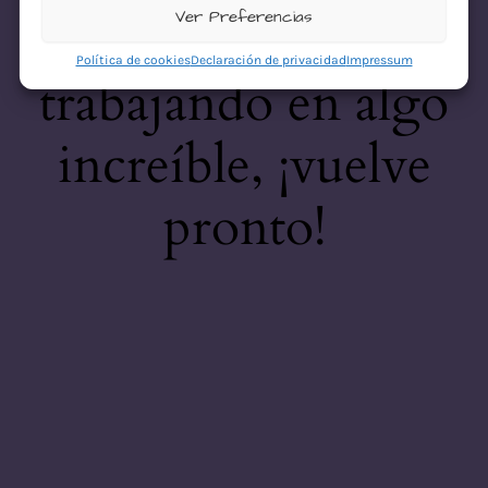
desastre! Estamos
Ver Preferencias
Política de cookies
Declaración de privacidad
Impressum
trabajando en algo
increíble, ¡vuelve
pronto!