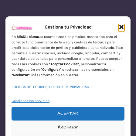
Gestiona tu Privacidad
En
MisDiabluras.es
usamos cookies propias, necesarias para el
correcto funcionamiento de la web, y cookies de terceros para
MisDiabluras | Sexshop Online con Envío
analíticas, elaboración de perfiles y publicidad personalizada. Esto
permite a nuestros socios, incluido Google, recopilar, compartir y
Discreto en España
usar datos personales para personalizar anuncios. Puedes aceptar
todas las cookies con
“Aceptar Cookies”
, personalizar tu
Acceder
configuración en
“Configurar”
o rechazar las no esenciales en
“Rechazar”
. Más información en nuestra .
POLITICA DE COOKIES
,
POLITICA DE PRIVACIDAD
Gestionar los servicios
ACEPTAR
¡Disculpa este
Rechazar