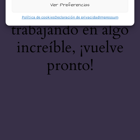
desastre! Estamos
Ver Preferencias
Política de cookies
Declaración de privacidad
Impressum
trabajando en algo
increíble, ¡vuelve
pronto!