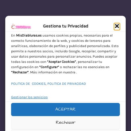
Gestiona tu Privacidad
En
MisDiabluras.es
usamos cookies propias, necesarias para el
correcto funcionamiento de la web, y cookies de terceros para
MisDiabluras | Sexshop Online con Envío
analíticas, elaboración de perfiles y publicidad personalizada. Esto
permite a nuestros socios, incluido Google, recopilar, compartir y
Discreto en España
usar datos personales para personalizar anuncios. Puedes aceptar
todas las cookies con
“Aceptar Cookies”
, personalizar tu
Acceder
configuración en
“Configurar”
o rechazar las no esenciales en
“Rechazar”
. Más información en nuestra .
POLITICA DE COOKIES
,
POLITICA DE PRIVACIDAD
Gestionar los servicios
ACEPTAR
¡Disculpa este
Rechazar