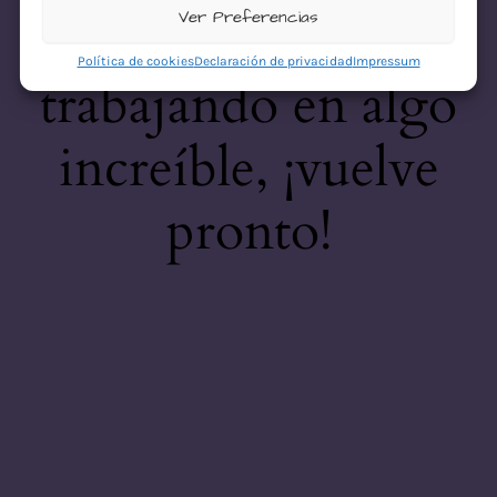
desastre! Estamos
Ver Preferencias
Política de cookies
Declaración de privacidad
Impressum
trabajando en algo
increíble, ¡vuelve
pronto!