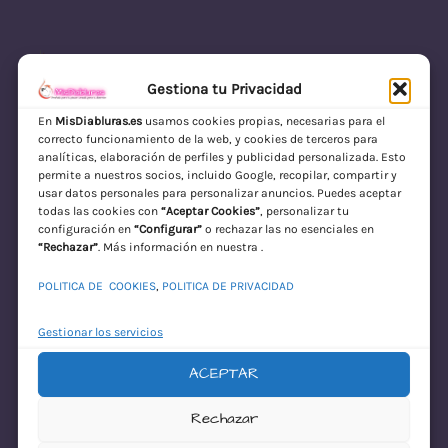
Gestiona tu Privacidad
En
MisDiabluras.es
usamos cookies propias, necesarias para el
correcto funcionamiento de la web, y cookies de terceros para
MisDiabluras | Sexshop Online con Envío
analíticas, elaboración de perfiles y publicidad personalizada. Esto
permite a nuestros socios, incluido Google, recopilar, compartir y
Discreto en España
usar datos personales para personalizar anuncios. Puedes aceptar
todas las cookies con
“Aceptar Cookies”
, personalizar tu
Acceder
configuración en
“Configurar”
o rechazar las no esenciales en
“Rechazar”
. Más información en nuestra .
POLITICA DE COOKIES
,
POLITICA DE PRIVACIDAD
Gestionar los servicios
ACEPTAR
¡Disculpa este
Rechazar