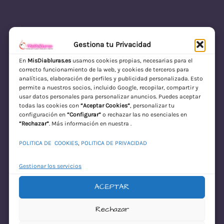
Gestiona tu Privacidad
En
MisDiabluras.es
usamos cookies propias, necesarias para el
correcto funcionamiento de la web, y cookies de terceros para
MisDiabluras | Sexshop Online con Envío
analíticas, elaboración de perfiles y publicidad personalizada. Esto
permite a nuestros socios, incluido Google, recopilar, compartir y
Discreto en España
usar datos personales para personalizar anuncios. Puedes aceptar
todas las cookies con
“Aceptar Cookies”
, personalizar tu
Acceder
configuración en
“Configurar”
o rechazar las no esenciales en
“Rechazar”
. Más información en nuestra .
POLITICA DE COOKIES
,
POLITICA DE PRIVACIDAD
Gestionar los servicios
ACEPTAR
¡Disculpa este
Rechazar