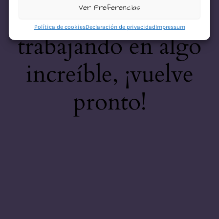
desastre! Estamos
Ver Preferencias
Política de cookies
Declaración de privacidad
Impressum
trabajando en algo
increíble, ¡vuelve
pronto!