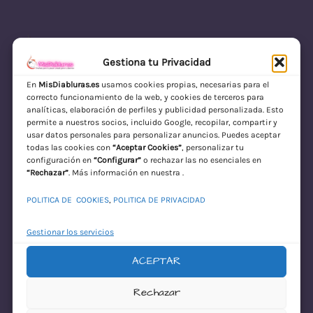
Gestiona tu Privacidad
En
MisDiabluras.es
usamos cookies propias, necesarias para el
correcto funcionamiento de la web, y cookies de terceros para
MisDiabluras | Sexshop Online con Envío
analíticas, elaboración de perfiles y publicidad personalizada. Esto
permite a nuestros socios, incluido Google, recopilar, compartir y
Discreto en España
usar datos personales para personalizar anuncios. Puedes aceptar
todas las cookies con
“Aceptar Cookies”
, personalizar tu
Acceder
configuración en
“Configurar”
o rechazar las no esenciales en
“Rechazar”
. Más información en nuestra .
POLITICA DE COOKIES
,
POLITICA DE PRIVACIDAD
Gestionar los servicios
ACEPTAR
¡Disculpa este
Rechazar