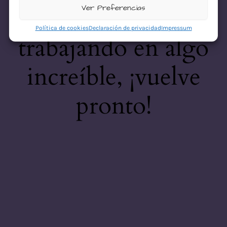
desastre! Estamos
Ver Preferencias
Política de cookies
Declaración de privacidad
Impressum
trabajando en algo
increíble, ¡vuelve
pronto!