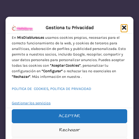
Gestiona tu Privacidad
En
MisDiabluras.es
usamos cookies propias, necesarias para el
correcto funcionamiento de la web, y cookies de terceros para
MisDiabluras | Sexshop Online con Envío
analíticas, elaboración de perfiles y publicidad personalizada. Esto
permite a nuestros socios, incluido Google, recopilar, compartir y
Discreto en España
usar datos personales para personalizar anuncios. Puedes aceptar
todas las cookies con
“Aceptar Cookies”
, personalizar tu
Acceder
configuración en
“Configurar”
o rechazar las no esenciales en
“Rechazar”
. Más información en nuestra .
POLITICA DE COOKIES
,
POLITICA DE PRIVACIDAD
Gestionar los servicios
ACEPTAR
¡Disculpa este
Rechazar