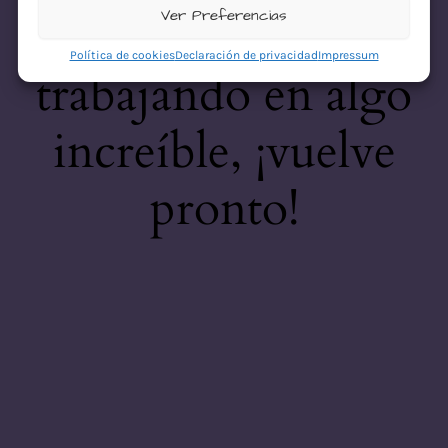
desastre! Estamos
Ver Preferencias
Política de cookies
Declaración de privacidad
Impressum
trabajando en algo
increíble, ¡vuelve
pronto!