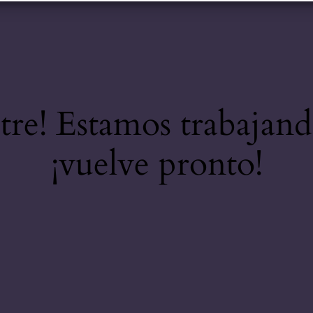
stre! Estamos trabajand
¡vuelve pronto!