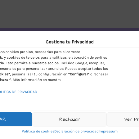
vío Discreto en España
Gestiona tu Privacidad
s cookies propias, necesarias para el correcto
, y cookies de terceros para analíticas, elaboración de perfiles
da. Esto permite a nuestros socios, incluido Google, recopilar,
ersonales para personalizar anuncios. Puedes aceptar todas las
okies”
, personalizar tu configuración en
“Configurar”
o rechazar
hazar”
. Más información en nuestra .
OLITICA DE PRIVACIDAD
AR
Rechazar
Ver P
Política de cookies
Declaración de privacidad
Impressum