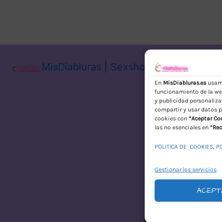
MisDiabluras | Sexshop Online con En
En
MisDiabluras.es
usamo
funcionamiento de la web
y publicidad personaliza
compartir y usar datos p
cookies con
“Aceptar Co
las no esenciales en
“Rec
POLITICA DE COOKIES
,
P
Gestionar los servicios
ACEPT