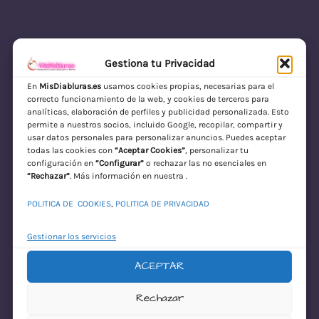
Gestiona tu Privacidad
En
MisDiabluras.es
usamos cookies propias, necesarias para el
correcto funcionamiento de la web, y cookies de terceros para
MisDiabluras | Sexshop Online con Envío
analíticas, elaboración de perfiles y publicidad personalizada. Esto
permite a nuestros socios, incluido Google, recopilar, compartir y
Discreto en España
usar datos personales para personalizar anuncios. Puedes aceptar
todas las cookies con
“Aceptar Cookies”
, personalizar tu
Acceder
configuración en
“Configurar”
o rechazar las no esenciales en
“Rechazar”
. Más información en nuestra .
POLITICA DE COOKIES
,
POLITICA DE PRIVACIDAD
Gestionar los servicios
ACEPTAR
¡Disculpa este
Rechazar