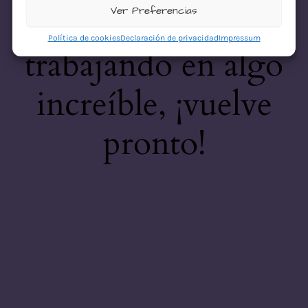
desastre! Estamos
Ver Preferencias
Política de cookies
Declaración de privacidad
Impressum
trabajando en algo
increíble, ¡vuelve
pronto!