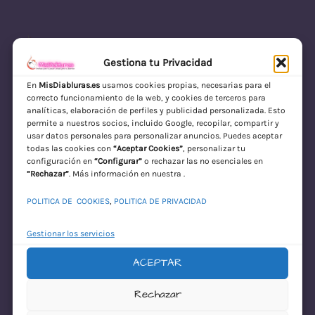
Gestiona tu Privacidad
En
MisDiabluras.es
usamos cookies propias, necesarias para el
correcto funcionamiento de la web, y cookies de terceros para
MisDiabluras | Sexshop Online con Envío
analíticas, elaboración de perfiles y publicidad personalizada. Esto
permite a nuestros socios, incluido Google, recopilar, compartir y
Discreto en España
usar datos personales para personalizar anuncios. Puedes aceptar
todas las cookies con
“Aceptar Cookies”
, personalizar tu
Acceder
configuración en
“Configurar”
o rechazar las no esenciales en
“Rechazar”
. Más información en nuestra .
POLITICA DE COOKIES
,
POLITICA DE PRIVACIDAD
Gestionar los servicios
ACEPTAR
¡Disculpa este
Rechazar