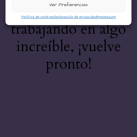
desastre! Estamos
Ver Preferencias
Política de cookies
Declaración de privacidad
Impressum
trabajando en algo
increíble, ¡vuelve
pronto!